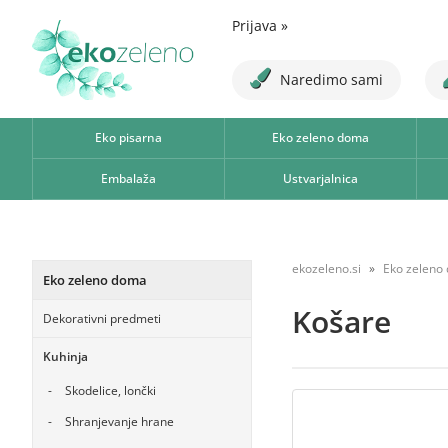
Prijava
»
Naredimo sami
Eko pisarna
Eko zeleno doma
Embalaža
Ustvarjalnica
ekozeleno.si
Eko zeleno
Eko zeleno doma
Košare
Dekorativni predmeti
Kuhinja
Skodelice, lončki
Shranjevanje hrane