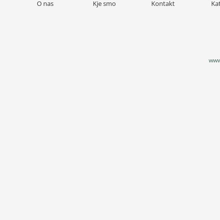
O nas
Kje smo
Kontakt
Ka
www