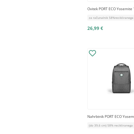
Ovitek PORT ECO Yosemite 1
za računalnik 58%recikliranega
26,99 €
Nahrbtnik PORT ECO Yosemit
(do 39,6 cm) 58% recikliranega