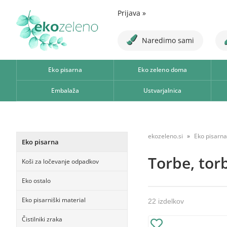
Prijava
»
Naredimo sami
Eko pisarna
Eko zeleno doma
Embalaža
Ustvarjalnica
ekozeleno.si
Eko pisarna
Eko pisarna
Torbe, tor
Koši za ločevanje odpadkov
Eko ostalo
Eko pisarniški material
22 izdelkov
Čistilniki zraka