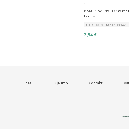
NAKUPOVALNA TORBA recik
bombaž
375 x 415 mm RYNEK -92920
3,54 €
O nas
Kje smo
Kontakt
Ka
www