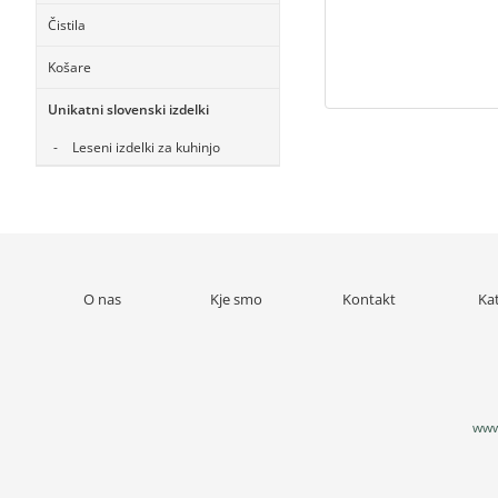
Čistila
Košare
Unikatni slovenski izdelki
Leseni izdelki za kuhinjo
O nas
Kje smo
Kontakt
Ka
www