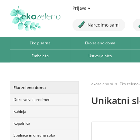
Prijava
»
Naredimo sami
Eko pisarna
Eko zeleno doma
Embalaža
Ustvarjalnica
ekozeleno.si
Eko zeleno
Eko zeleno doma
Unikatni sl
Dekorativni predmeti
Kuhinja
Kopalnica
Spalnica in dnevna soba