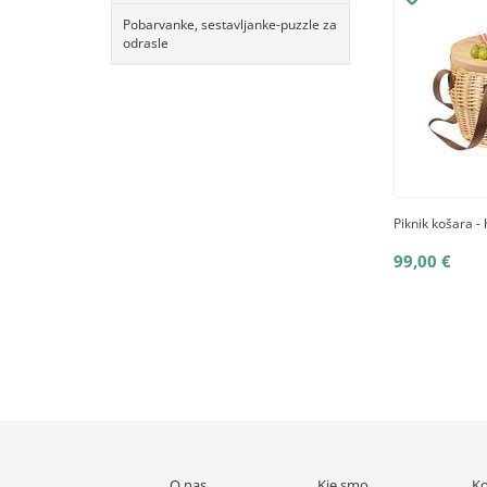
Pobarvanke, sestavljanke-puzzle za
odrasle
Piknik košara - 
99,00 €
O nas
Kje smo
Ko