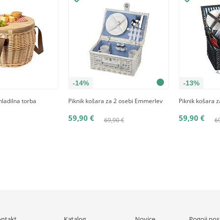
-14%
-13%
hladilna torba
Piknik košara za 2 osebi Emmerlev
Piknik košara z
59,90 €
59,90 €
69,90 €
6
ntakt
Katalog
Novice
Pogoji pos