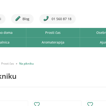
i
Blog
01 560 87 18
no doma
Prosti čas
Osebn
alnica
Aromaterapija
Aju
Prosti čas
Na pikniku
kniku