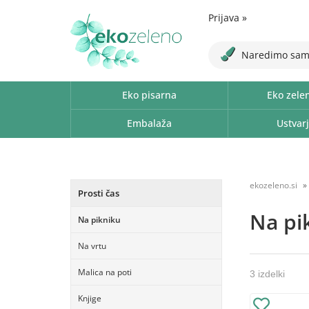
Prijava
»
Naredimo sam
Eko pisarna
Eko zele
Embalaža
Ustvarj
ekozeleno.si
Prosti čas
Na pi
Na pikniku
Na vrtu
Malica na poti
3 izdelki
Knjige