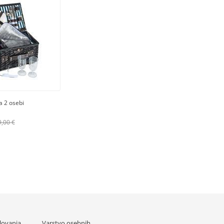
a 2 osebi
9,00 €
lovanja
Varstvo osebnih