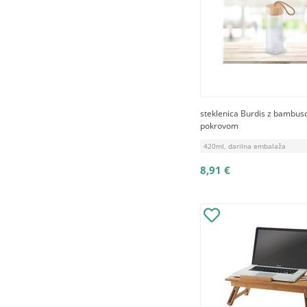
steklenica Burdis z bambus
pokrovom
420ml, darilna embalaža
8,91 €