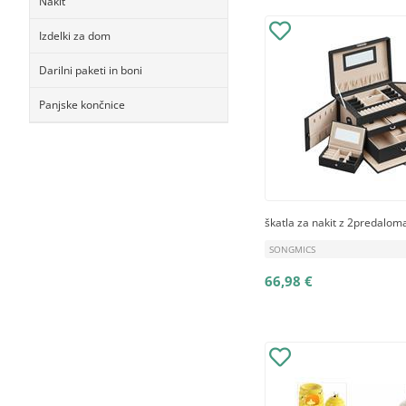
Nakit
Izdelki za dom
Darilni paketi in boni
Panjske končnice
škatla za nakit z 2predalom
SONGMICS
66,98 €