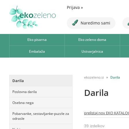
Prijava
»
Naredimo sami
Eko pisarna
Eko zeleno doma
Embalaža
Ustvarjalnica
ekozeleno.si
Darila
Darila
Darila
Poslovna darila
Osebna nega
prelistaj nov EKO KATALO
Pobarvanke, sestavljanke-puzzle za
odrasle
39 izdelkov