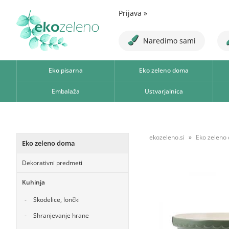
Prijava
»
Naredimo sami
Eko pisarna
Eko zeleno doma
Embalaža
Ustvarjalnica
ekozeleno.si
Eko zeleno
Eko zeleno doma
Dekorativni predmeti
Kuhinja
Skodelice, lončki
Shranjevanje hrane