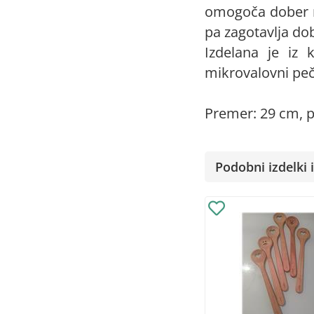
omogoča dober n
pa zagotavlja do
Izdelana je iz
mikrovalovni peč
Premer: 29 cm, pr
Podobni izdelki i