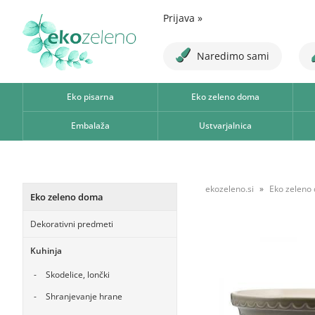
Prijava
»
Naredimo sami
Eko pisarna
Eko zeleno doma
Embalaža
Ustvarjalnica
ekozeleno.si
Eko zeleno
Eko zeleno doma
Dekorativni predmeti
Kuhinja
Skodelice, lončki
Shranjevanje hrane