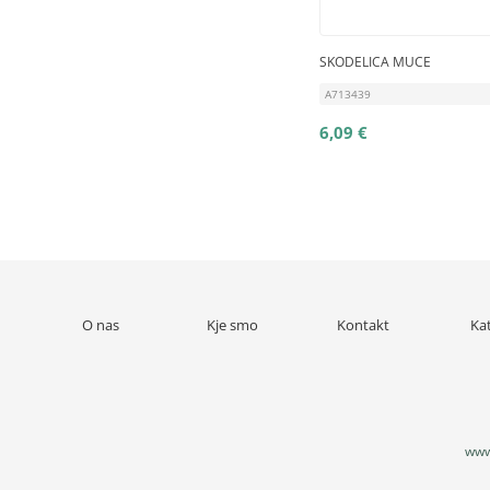
SKODELICA MUCE
A713439
6,09 €
O nas
Kje smo
Kontakt
Ka
www