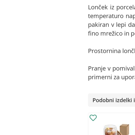
Lonček iz porce
temperaturo napi
pakiran v lepi da
fino mrežico in 
Prostornina lončk
Pranje v pomival
primerni za upor
Podobni izdelki i