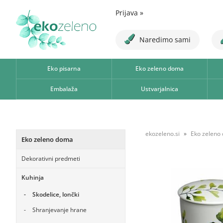
Prijava
»
Naredimo sami
Eko pisarna
Eko zeleno doma
Embalaža
Ustvarjalnica
ekozeleno.si
Eko zeleno
Eko zeleno doma
Dekorativni predmeti
Kuhinja
Skodelice, lončki
Shranjevanje hrane