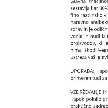
Glavna značilno
sestavlja kar 80
fino rastlinsko 
naravno antibakt
zdrav in je odlič
vonja in nudi i
proizvodov, ki j
nima škodljivega
ustreza vaši gla
UPORABA: Kapok 
primeren tudi za 
VZDRŽEVANJE IN 
Kapok polnilo p
praktično zadrgo