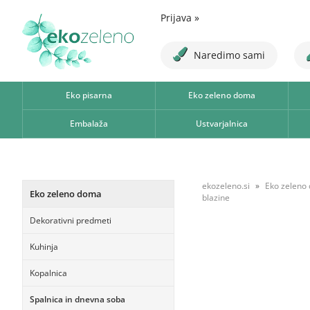
Prijava
»
Naredimo sami
Eko pisarna
Eko zeleno doma
Embalaža
Ustvarjalnica
ekozeleno.si
Eko zeleno
Eko zeleno doma
blazine
Dekorativni predmeti
Kuhinja
Kopalnica
Spalnica in dnevna soba