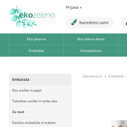
Prijava
»
Naredimo sami
Eko pisarna
Eko zeleno doma
Embalaža
Ustvarjalnica
ekozeleno.si
Embalaža
Embalaža
Eko vrečke in papir
Tekstilne vrečke in torbe eko
Za med
Darilna embalaža in trakovi