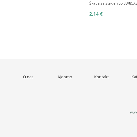
Škatla za steklenico 83/85X
2,14 €
O nas
Kje smo
Kontakt
Ka
www