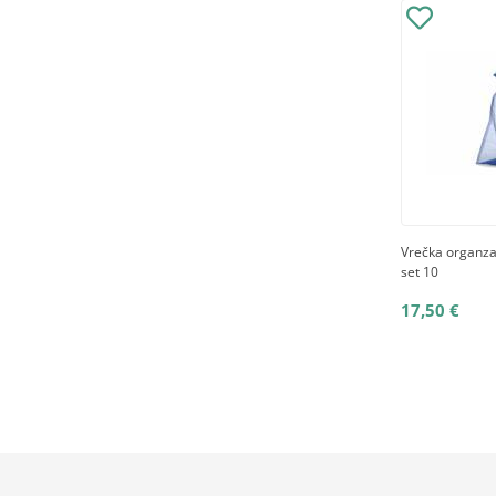
Vrečka organz
set 10
17,50 €