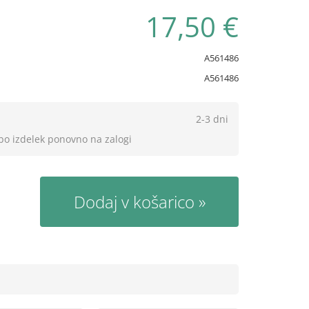
17,50 €
A561486
A561486
2-3 dni
 bo izdelek ponovno na zalogi
Dodaj v košarico