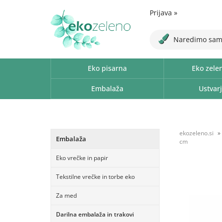
Prijava
»
Naredimo sam
Eko pisarna
Eko zele
Embalaža
Ustvarj
ekozeleno.si
Embalaža
cm
Eko vrečke in papir
Tekstilne vrečke in torbe eko
Za med
Darilna embalaža in trakovi