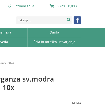
Seznam želja
0
0,00
a nega
Darila
rveda
Šola in otroško ustvarjanje
rgance 30x40
rganza sv.modra
 10x
14,34 €