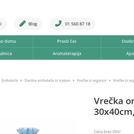
i
Blog
01 560 87 18
no doma
Prosti čas
Osebn
alnica
Aromaterapija
Aju
Embalaža
Darilna embalaža in trakovi
Vrečke iz organce
Vrečke iz o
Vrečka o
30x40cm,
Cena brez DDV: