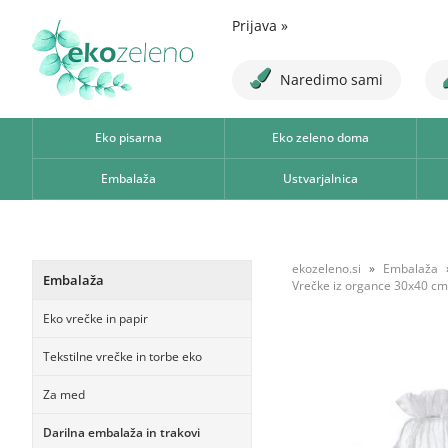
Prijava
»
Naredimo sami
Eko pisarna
Eko zeleno doma
Embalaža
Ustvarjalnica
ekozeleno.si
Embalaža
Embalaža
Vrečke iz organce 30x40 cm
Eko vrečke in papir
Tekstilne vrečke in torbe eko
Za med
Darilna embalaža in trakovi