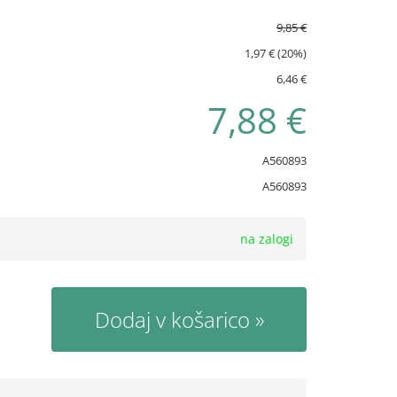
9,85 €
1,97 € (20%)
6,46 €
7,88 €
A560893
A560893
na zalogi
Dodaj v košarico