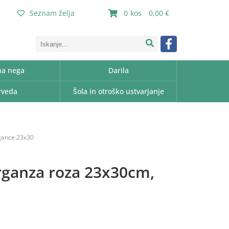
Seznam želja
0
0,00
a nega
Darila
rveda
Šola in otroško ustvarjanje
rgance 23x30
rganza roza 23x30cm,