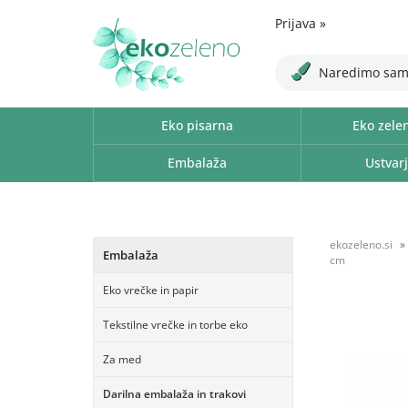
Prijava
»
Naredimo sam
Eko pisarna
Eko zele
Embalaža
Ustvarj
ekozeleno.si
Embalaža
cm
Eko vrečke in papir
Tekstilne vrečke in torbe eko
Za med
Darilna embalaža in trakovi