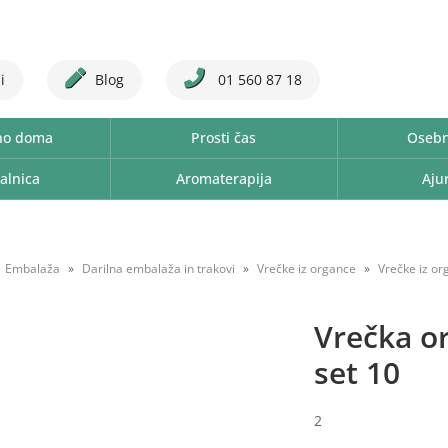
i
Blog
01 560 87 18
no doma
Prosti čas
Osebn
alnica
Aromaterapija
Aju
Embalaža
Darilna embalaža in trakovi
Vrečke iz organce
Vrečke iz o
Vrečka o
set 10
2