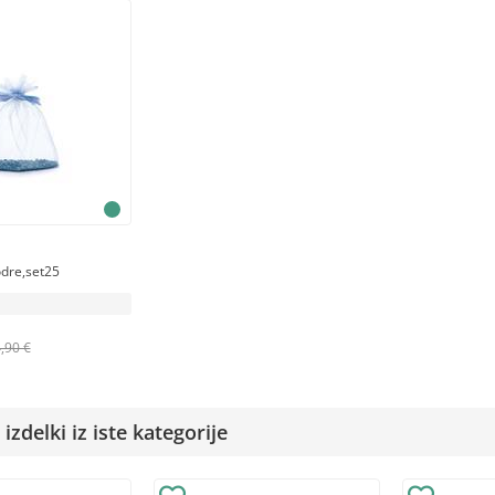
a
dre,set25
,90 €
izdelki iz iste kategorije