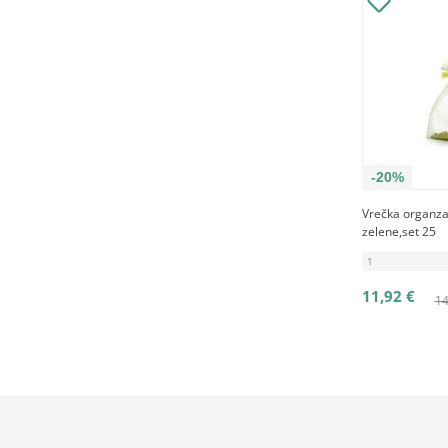
-20%
Vrečka organza
zelene,set 25
1
11,92 €
14