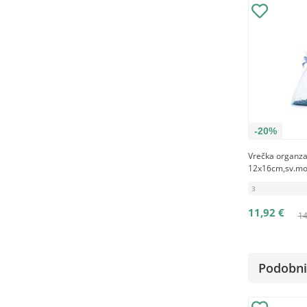
-20%
Vrečka organz
12x16cm,sv.mo
3
11,92 €
14
Podobni 