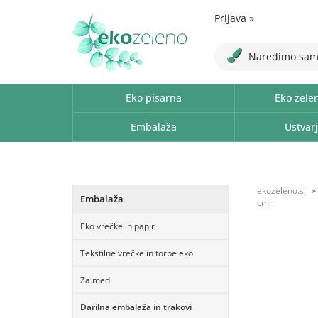
Prijava
»
Naredimo sam
Eko pisarna
Eko zele
Embalaža
Ustvarj
ekozeleno.si
Embalaža
cm
Eko vrečke in papir
Tekstilne vrečke in torbe eko
Za med
Darilna embalaža in trakovi