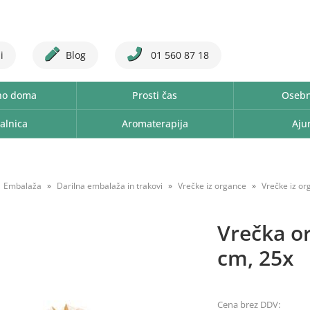
i
Blog
01 560 87 18
no doma
Prosti čas
Osebn
alnica
Aromaterapija
Aju
Embalaža
Darilna embalaža in trakovi
Vrečke iz organce
Vrečke iz o
Vrečka o
cm, 25x
Cena brez DDV: