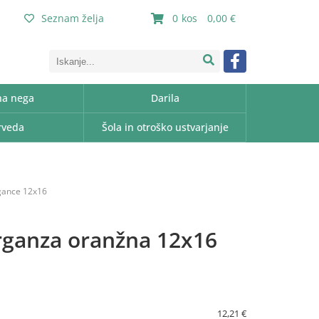
Seznam želja
0
0,00
a nega
Darila
rveda
Šola in otroško ustvarjanje
rgance 12x16
rganza oranžna 12x16
12,21 €