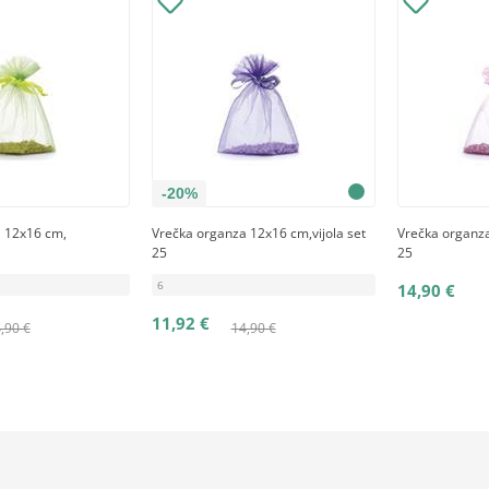
-20%
 12x16 cm,
Vrečka organza 12x16 cm,vijola set
Vrečka organza
25
25
6
14,90 €
11,92 €
,90 €
14,90 €