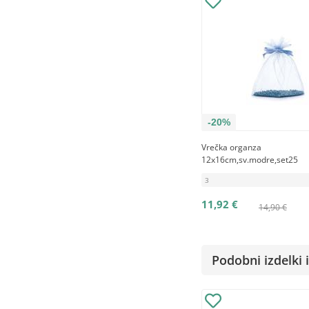
-20%
Vrečka organza
12x16cm,sv.modre,set25
3
11,92 €
14,90 €
Podobni izdelki i