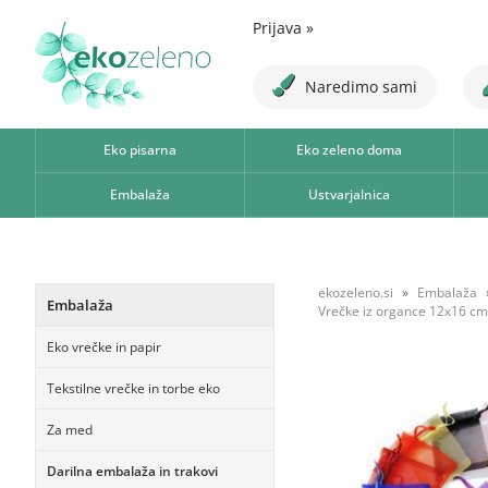
Prijava
»
Naredimo sami
Eko pisarna
Eko zeleno doma
Embalaža
Ustvarjalnica
ekozeleno.si
Embalaža
Embalaža
Vrečke iz organce 12x16 cm
Eko vrečke in papir
Tekstilne vrečke in torbe eko
Za med
Darilna embalaža in trakovi