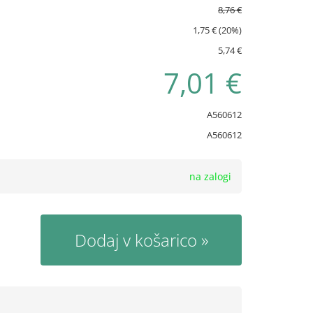
8,76 €
1,75 € (20%)
5,74 €
7,01 €
A560612
A560612
na zalogi
Dodaj v košarico