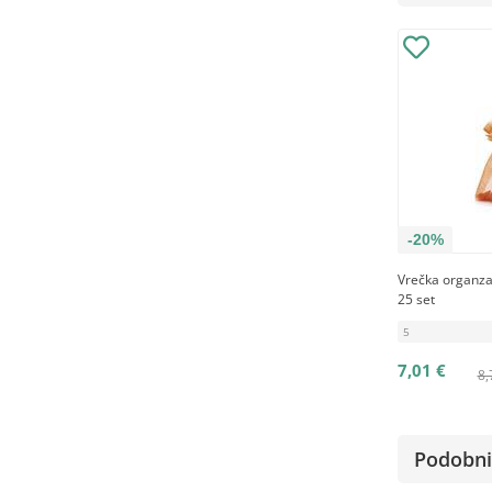
-20%
Vrečka organza
25 set
5
7,01 €
8,
Podobni 