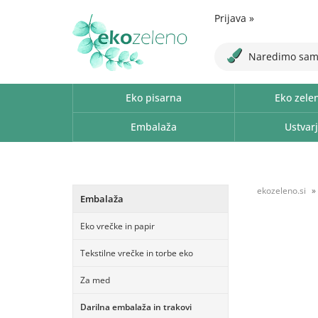
Prijava
»
Naredimo sam
Eko pisarna
Eko zele
Embalaža
Ustvarj
ekozeleno.si
Embalaža
Eko vrečke in papir
Tekstilne vrečke in torbe eko
Za med
Darilna embalaža in trakovi