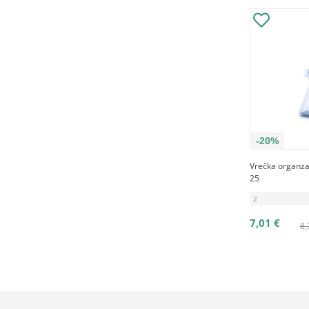
-20%
Vrečka organza
25
2
7,01 €
8,