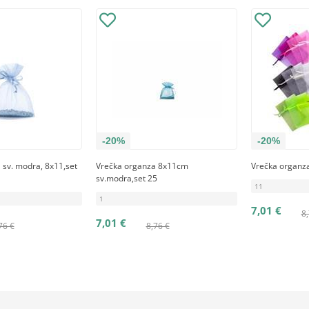
-20%
-20%
 sv. modra, 8x11,set
Vrečka organza 8x11cm
Vrečka organza
sv.modra,set 25
11
1
7,01 €
8,
7,01 €
76 €
8,76 €