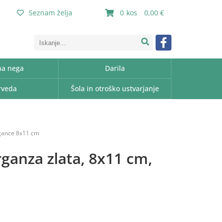
Seznam želja
0
0,00
a nega
Darila
rveda
Šola in otroško ustvarjanje
rgance 8x11 cm
ganza zlata, 8x11 cm,