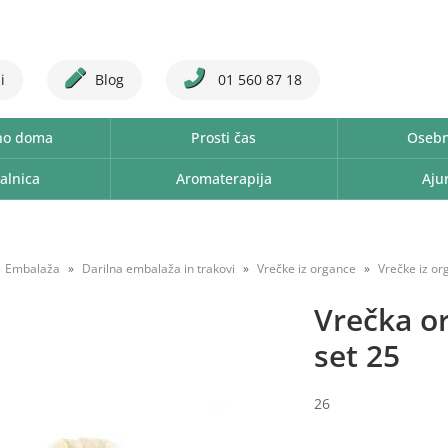
i
Blog
01 560 87 18
no doma
Prosti čas
Osebn
alnica
Aromaterapija
Aju
Embalaža
Darilna embalaža in trakovi
Vrečke iz organce
Vrečke iz o
Vrečka or
set 25
26