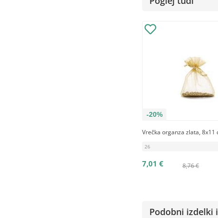
Poglej tudi
-20%
Vrečka organza zlata, 8x11 
26
7,01 €
8,76 €
Podobni izdelki i