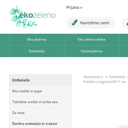
Prijava
»
Naredimo sami
Eko pisarna
Eko zeleno doma
Embalaža
Ustvarjalnica
ekozeleno.si
Embalaža
Embalaža
Vrečke iz organce 8x11 cm
Eko vrečke in papir
Tekstilne vrečke in torbe eko
Za med
Darilna embalaža in trakovi