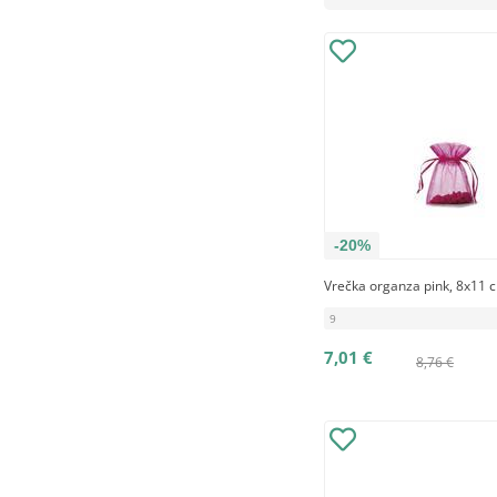
-20%
Vrečka organza pink, 8x11 c
9
7,01 €
8,76 €