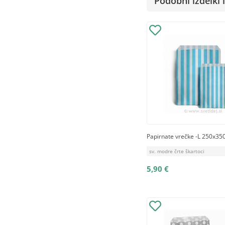
Podobni izdelki i
Papirnate vrečke -L 250x35
sv. modre črte škartoci
5,90 €