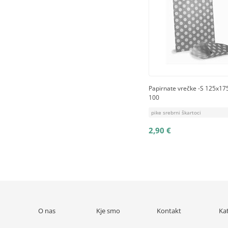
Papirnate vrečke -S 125x17
100
pike srebrni škartoci
2,90 €
O nas
Kje smo
Kontakt
Ka