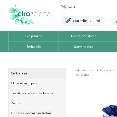
Prijava
»
Naredimo sami
Eko pisarna
Eko zeleno doma
Embalaža
Ustvarjalnica
ekozeleno.si
Embalaža
Embalaža
celofana
Eko vrečke in papir
Tekstilne vrečke in torbe eko
Za med
Darilna embalaža in trakovi