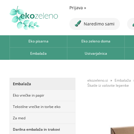
Prijava
»
Naredimo sami
Eko pisarna
Eko zeleno doma
Embalaža
Ustvarjalnica
ekozeleno.si
Embalaža
Embalaža
Škatle iz valovite lepenke
Eko vrečke in papir
Tekstilne vrečke in torbe eko
Za med
Darilna embalaža in trakovi