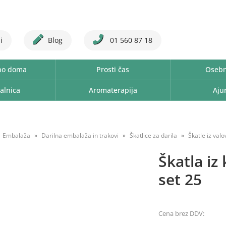
i
Blog
01 560 87 18
no doma
Prosti čas
Osebn
alnica
Aromaterapija
Aju
Embalaža
Darilna embalaža in trakovi
Škatlice za darila
Škatle iz valo
Škatla iz
set 25
Cena brez DDV: