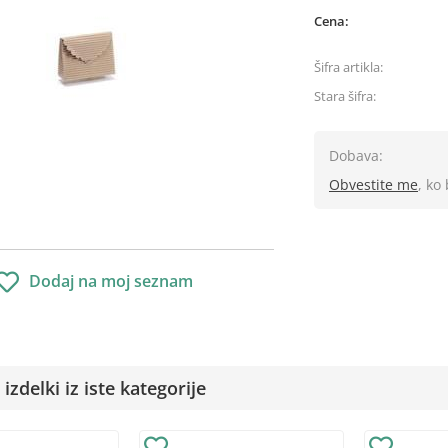
Cena:
Šifra artikla:
Stara šifra:
Dobava:
Obvestite me
, ko
Dodaj na moj seznam
izdelki iz iste kategorije