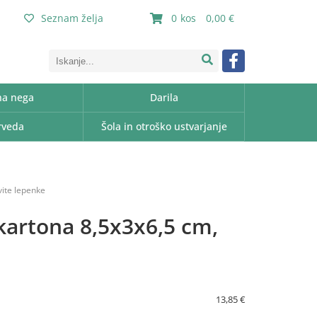
Seznam želja
0
0,00
a nega
Darila
rveda
Šola in otroško ustvarjanje
vite lepenke
 kartona 8,5x3x6,5 cm,
13,85 €