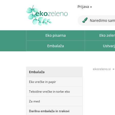
Prijava
»
Naredimo sam
Eko pisarna
Eko zele
Embalaža
Ustvarj
ekozeleno.si
Embalaža
Eko vrečke in papir
Tekstilne vrečke in torbe eko
Za med
Darilna embalaža in trakovi