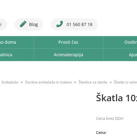
i
Blog
01 560 87 18
no doma
Prosti čas
Osebn
alnica
Aromaterapija
Aju
Embalaža
Darilna embalaža in trakovi
Škatlice za darila
Škatle iz valo
Škatla 10
Cena brez DDV:
Cena: