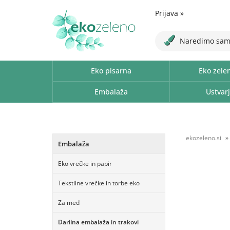
Prijava
»
Naredimo sam
Eko pisarna
Eko zele
Embalaža
Ustvarj
ekozeleno.si
Embalaža
Eko vrečke in papir
Tekstilne vrečke in torbe eko
Za med
Darilna embalaža in trakovi