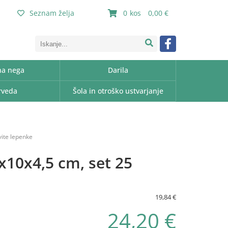
Seznam želja
0
0,00
a nega
Darila
rveda
Šola in otroško ustvarjanje
vite lepenke
x10x4,5 cm, set 25
19,84 €
24,20 €