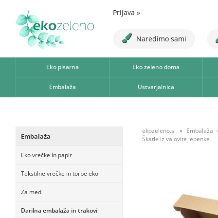
Prijava
»
Naredimo sami
Eko pisarna
Eko zeleno doma
Embalaža
Ustvarjalnica
ekozeleno.si
Embalaža
Embalaža
Škatle iz valovite lepenke
Eko vrečke in papir
Tekstilne vrečke in torbe eko
Za med
Darilna embalaža in trakovi