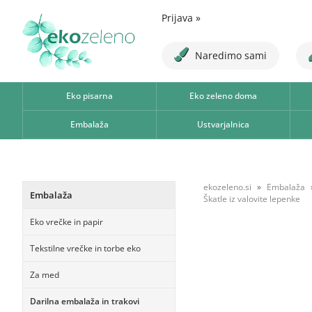
Prijava
»
Naredimo sami
Eko pisarna
Eko zeleno doma
Embalaža
Ustvarjalnica
ekozeleno.si
Embalaža
Embalaža
Škatle iz valovite lepenke
Eko vrečke in papir
Tekstilne vrečke in torbe eko
Za med
Darilna embalaža in trakovi