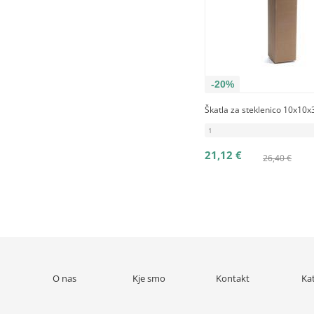
-20%
Škatla za steklenico 10x10x
1
21,12 €
26,40 €
O nas
Kje smo
Kontakt
Ka