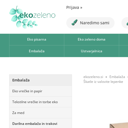
Prijava
»
Naredimo sami
Eko pisarna
Eko zeleno doma
Embalaža
Ustvarjalnica
ekozeleno.si
Embalaža
Embalaža
Škatle iz valovite lepenke
Eko vrečke in papir
Tekstilne vrečke in torbe eko
Za med
Darilna embalaža in trakovi