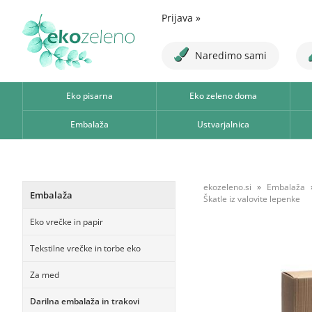
Prijava
»
Naredimo sami
Eko pisarna
Eko zeleno doma
Embalaža
Ustvarjalnica
ekozeleno.si
Embalaža
Embalaža
Škatle iz valovite lepenke
Eko vrečke in papir
Tekstilne vrečke in torbe eko
Za med
Darilna embalaža in trakovi