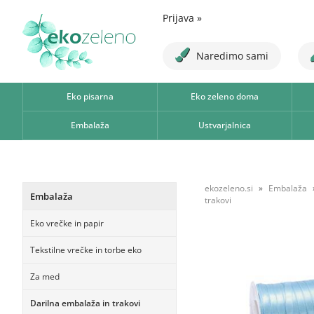
Prijava
»
Naredimo sami
Eko pisarna
Eko zeleno doma
Embalaža
Ustvarjalnica
ekozeleno.si
Embalaža
Embalaža
trakovi
Eko vrečke in papir
Tekstilne vrečke in torbe eko
Za med
Darilna embalaža in trakovi