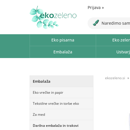
Prijava
»
Naredimo sam
Eko pisarna
Eko zele
Embalaža
Ustvarj
ekozeleno.si
Embalaža
Eko vrečke in papir
Tekstilne vrečke in torbe eko
Za med
Darilna embalaža in trakovi