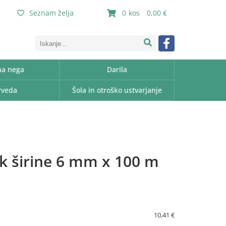
Seznam želja
0
0,00
a nega
Darila
rveda
Šola in otroško ustvarjanje
ak širine 6 mm x 100 m
10,41 €