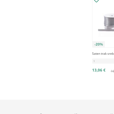
-20%
Saten trak sre
1
13,06 €
16