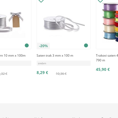
-20%
brn 10 mm x 100m
Saten trak 3 mm x 100 m
Trakovi saten 4
790 m
srebrn
45,90 €
8,29 €
,32 €
10,36 €