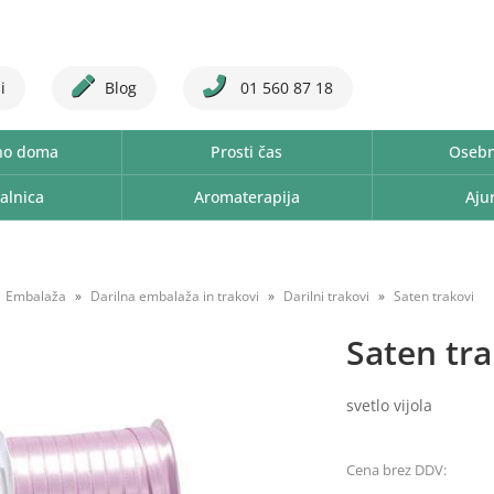
i
Blog
01 560 87 18
no doma
Prosti čas
Osebn
alnica
Aromaterapija
Aju
Embalaža
Darilna embalaža in trakovi
Darilni trakovi
Saten trakovi
Saten tr
svetlo vijola
Cena brez DDV: