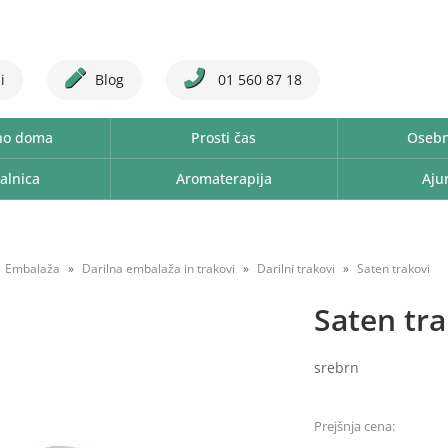
i
Blog
01 560 87 18
no doma
Prosti čas
Osebn
alnica
Aromaterapija
Aju
Embalaža
Darilna embalaža in trakovi
Darilni trakovi
Saten trakovi
Saten tr
srebrn
Prejšnja cena: