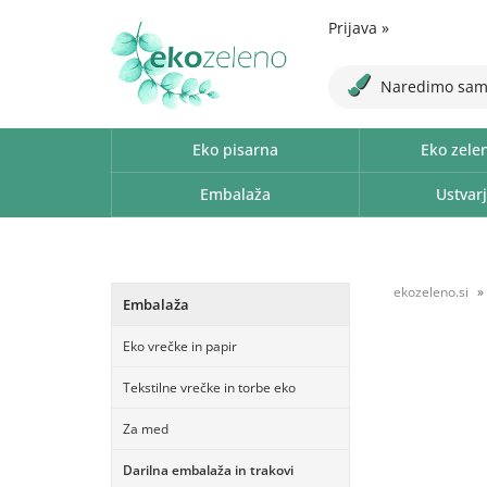
Prijava
»
Naredimo sam
Eko pisarna
Eko zele
Embalaža
Ustvarj
ekozeleno.si
Embalaža
Eko vrečke in papir
Tekstilne vrečke in torbe eko
Za med
Darilna embalaža in trakovi