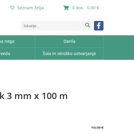
Seznam želja
0
0,00
a nega
Darila
rveda
Šola in otroško ustvarjanje
ak 3 mm x 100 m
10,36 €