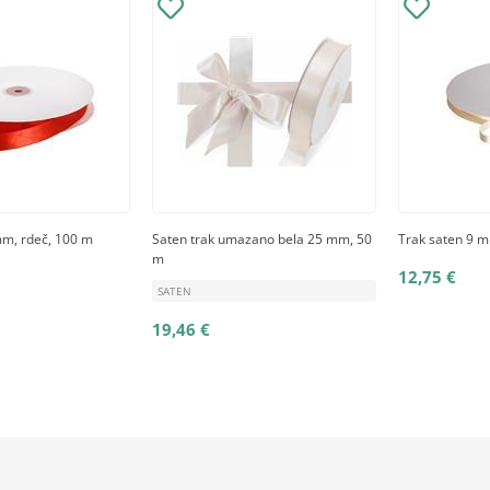
mm, rdeč, 100 m
Saten trak umazano bela 25 mm, 50
Trak saten 9 
m
12,75 €
SATEN
19,46 €