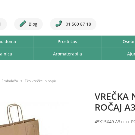
i
Blog
01 560 87 18
no doma
Prosti čas
Osebn
alnica
Aromaterapija
Aju
Embalaža
Eko vrečke in papir
VREČKA N
ROČAJ A
45X15X49 A3++++ 