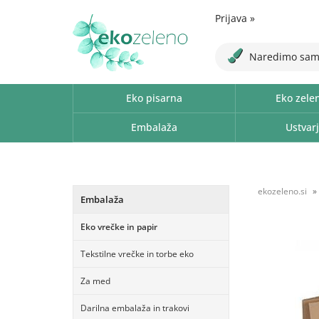
Prijava
»
Naredimo sam
Eko pisarna
Eko zele
Embalaža
Ustvarj
ekozeleno.si
Embalaža
Eko vrečke in papir
Tekstilne vrečke in torbe eko
Za med
Darilna embalaža in trakovi