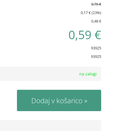
0,76 €
0,17 € (23%)
0,48 €
0,59 €
93925
93925
na zalogi
Dodaj v košarico