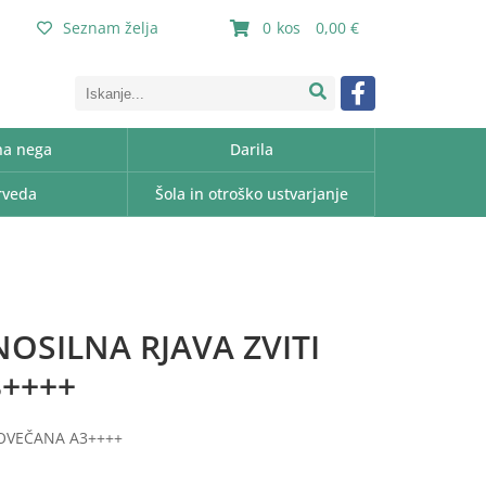
Seznam želja
0
0,00
a nega
Darila
rveda
Šola in otroško ustvarjanje
OSILNA RJAVA ZVITI
3++++
POVEČANA A3++++