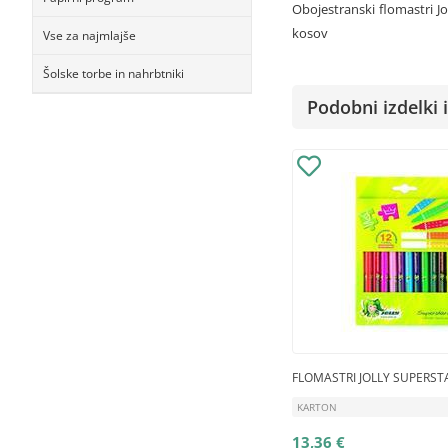
Obojestranski flomastri Jo
kosov
Vse za najmlajše
Šolske torbe in nahrbtniki
Podobni izdelki i
FLOMASTRI JOLLY SUPERST
KARTON
13,36 €