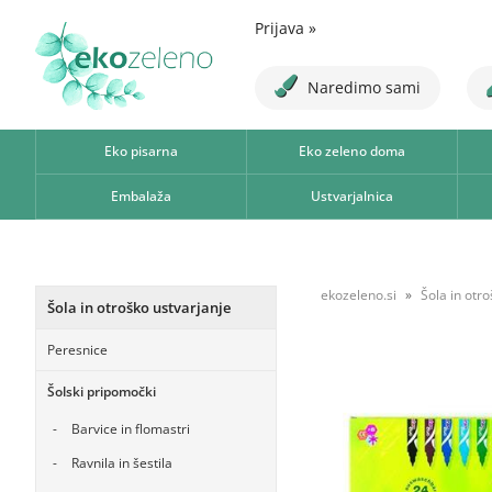
Prijava
»
Naredimo sami
Eko pisarna
Eko zeleno doma
Embalaža
Ustvarjalnica
ekozeleno.si
Šola in otr
Šola in otroško ustvarjanje
Peresnice
Šolski pripomočki
Barvice in flomastri
Ravnila in šestila