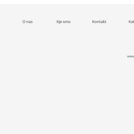
O nas
Kje smo
Kontakt
Ka
www