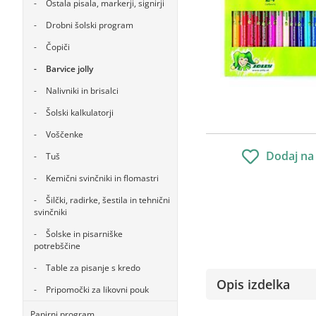
Ostala pisala, markerji, signirji
Drobni šolski program
Čopiči
Barvice jolly
Nalivniki in brisalci
Šolski kalkulatorji
Voščenke
Dodaj na
Tuš
Kemični svinčniki in flomastri
Šilčki, radirke, šestila in tehnični
svinčniki
Šolske in pisarniške
potrebščine
Table za pisanje s kredo
Opis izdelka
Pripomočki za likovni pouk
Papirni program