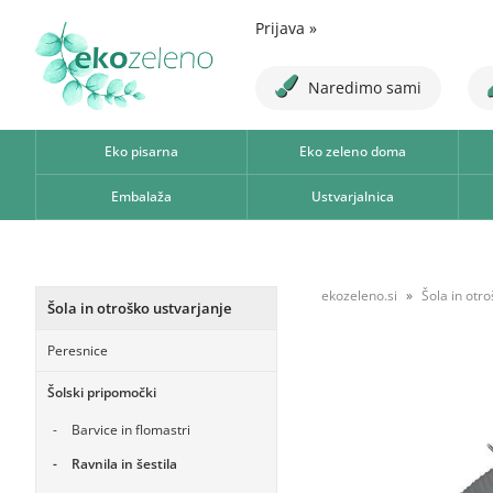
Prijava
»
Naredimo sami
Eko pisarna
Eko zeleno doma
Embalaža
Ustvarjalnica
ekozeleno.si
Šola in otr
Šola in otroško ustvarjanje
Peresnice
Šolski pripomočki
Barvice in flomastri
Ravnila in šestila