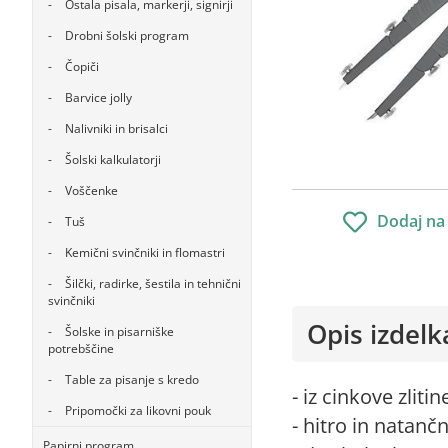
Ostala pisala, markerji, signirji
Drobni šolski program
Čopiči
Barvice jolly
Nalivniki in brisalci
Šolski kalkulatorji
Voščenke
Dodaj na
Tuš
Kemični svinčniki in flomastri
Šilčki, radirke, šestila in tehnični
svinčniki
Opis izdelk
Šolske in pisarniške
potrebščine
Table za pisanje s kredo
- iz cinkove zlitin
Pripomočki za likovni pouk
- hitro in natan
Papirni program