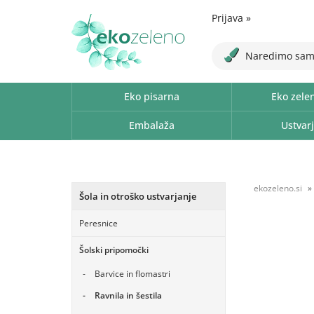
Prijava
»
Naredimo sam
Eko pisarna
Eko zele
Embalaža
Ustvarj
ekozeleno.si
Šola in otroško ustvarjanje
Peresnice
Šolski pripomočki
Barvice in flomastri
Ravnila in šestila