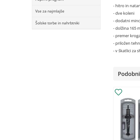
- hitro in nat
Vse za najmlajše
- dve koleni
- dodatni minci
Šolske torbe in nahrbtniki
- dolžina 165
- premer krog
- priložen teh
- v škatlici za
Podobni 