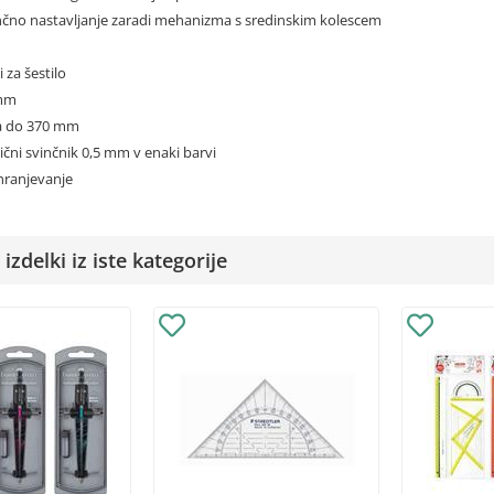
ančno nastavljanje zaradi mehanizma s sredinskim kolescem
 za šestilo
 mm
a do 370 mm
nični svinčnik 0,5 mm v enaki barvi
 shranjevanje
izdelki iz iste kategorije