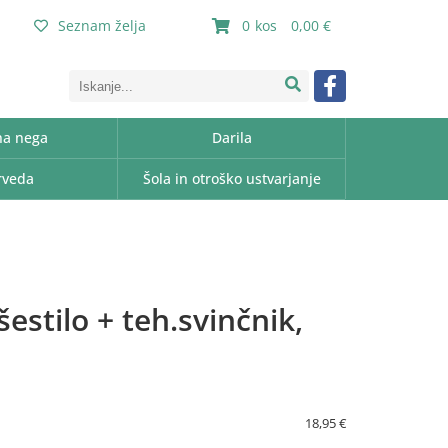
Seznam želja
0
0,00
a nega
Darila
rveda
Šola in otroško ustvarjanje
estilo + teh.svinčnik,
18,95 €