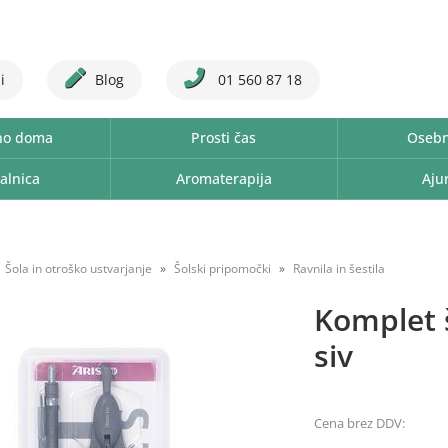
i
Blog
01 560 87 18
no doma
Prosti čas
Osebn
alnica
Aromaterapija
Aju
Šola in otroško ustvarjanje
Šolski pripomočki
Ravnila in šestila
Komplet š
siv
Cena brez DDV: