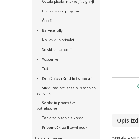
Ostala pisala, markerji, signirji
Drobni šolski program
Čopiči
Barvice jolly
Nalivniki in brisalci
Šolski kalkulatorji
Voščenke
Tuš
Kemični svinčniki in flomastri
Šilčki, radirke, šestila in tehnični
svinčniki
Šolske in pisarniške
potrebščine
Table za pisanje s kredo
Opis izd
Pripomočki za likovni pouk
- šestilo iz cin
Papirni program