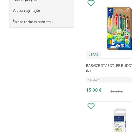
Vse za najmlajše
Šolske torbe in nahrbtniki
-16%
BARVICE STAEDTLER BUDD
6/1
+ ŠILČEK
15,00 €
17,81 €