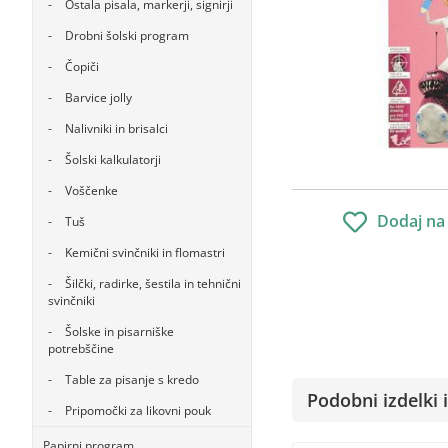
Ostala pisala, markerji, signirji
Drobni šolski program
Čopiči
Barvice jolly
Nalivniki in brisalci
Šolski kalkulatorji
Voščenke
Dodaj na
Tuš
Kemični svinčniki in flomastri
Šilčki, radirke, šestila in tehnični
svinčniki
Šolske in pisarniške
potrebščine
Table za pisanje s kredo
Podobni izdelki i
Pripomočki za likovni pouk
Papirni program