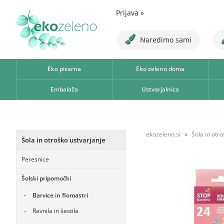
Prijava
»
Naredimo sami
Eko pisarna
Eko zeleno doma
Embalaža
Ustvarjalnica
ekozeleno.si
Šola in otr
Šola in otroško ustvarjanje
Peresnice
Šolski pripomočki
Barvice in flomastri
Ravnila in šestila