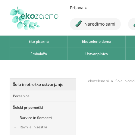
Prijava
»
Naredimo sami
Eko pisarna
Eko zeleno doma
Embalaža
Ustvarjalnica
ekozeleno.si
Šola in otr
Šola in otroško ustvarjanje
Peresnice
Šolski pripomočki
Barvice in flomastri
Ravnila in šestila