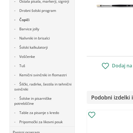
Ostala pisala, markerji, signirji
Drobni šolski program
Čopiči
Barvice jolly
Nalivniki in brisalci
Šolski kalkulatorji
Voščenke
Dodaj na
Tuš
Kemični svinčniki in flomastri
Šilčki, radirke, šestila in tehnični
svinčniki
Podobni izdelki i
Šolske in pisarniške
potrebščine
Table za pisanje s kredo
Pripomočki za likovni pouk
Papirni program