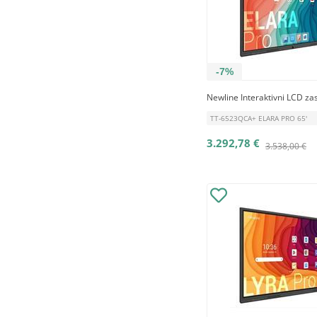
-7%
Newline Interaktivni LCD za
TT-6523QCA+ ELARA PRO 65'
3.292,78 €
3.538,00 €