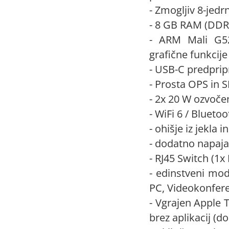
- Zmogljiv 8-jed
- 8 GB RAM (DDR4
- ARM Mali G52M
grafične funkcije
- USB-C predprip
- Prosta OPS in 
- 2x 20 W ozvoče
- WiFi 6 / Blueto
- ohišje iz jekla i
- dodatno napaja
- RJ45 Switch (1x
- edinstveni mo
PC, Videokonferen
- Vgrajen Apple 
brez aplikacij (d