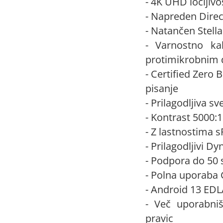
- 4K UHD ločljivo
- Napreden Direc
- Natančen Stell
- Varnostno kal
protimikrobnim 
- Certified Zero 
pisanje
- Prilagodljiva s
- Kontrast 5000:1
- Z lastnostima 
- Prilagodljivi D
- Podpora do 50 
- Polna uporaba G
- Android 13 ED
- Več uporabniš
pravic