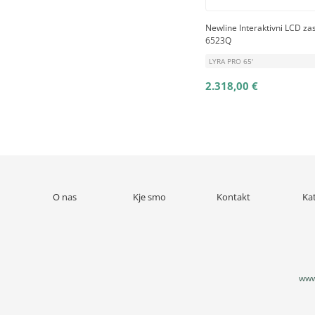
Newline Interaktivni LCD za
6523Q
LYRA PRO 65'
2.318,00 €
O nas
Kje smo
Kontakt
Ka
www