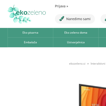
Prijava
»
Naredimo sami
Eko pisarna
Eko zeleno doma
Embalaža
Ustvarjalnica
ekozeleno.si
Interaktivni