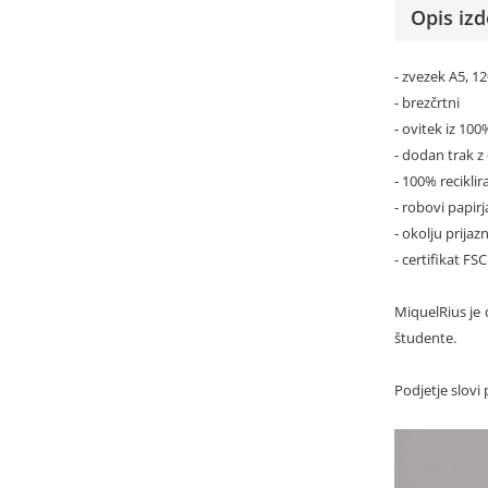
Opis izd
- zvezek A5, 12
- brezčrtni
- ovitek iz 10
- dodan trak 
- 100% recikli
- robovi papirj
- okolju prijaz
- certifikat FS
MiquelRius je 
študente.
Podjetje slovi