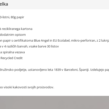
elka
0-listni, 80g papir
0% recikliranega kartona
z dodatnim opisom
ran papir s certifikatoma Blue Angel in EU Ecolabel, mikro-perforiran, z 2 luk
a v 4 različih barvah, vsake barve 30 listov
na spiralna vezava
C Recycled Credit
družinsko podjetje, ustanovljeno leta 1839 v Barceloni, Španiji. Izdelujejo p
 po visoki kakovosti svojih proizvodov.