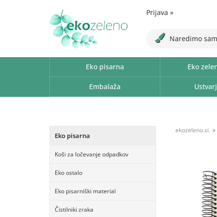
Prijava
»
Naredimo sam
Eko pisarna
Eko zele
Embalaža
Ustvarj
ekozeleno.si
Eko pisarna
Koši za ločevanje odpadkov
Eko ostalo
Eko pisarniški material
Čistilniki zraka