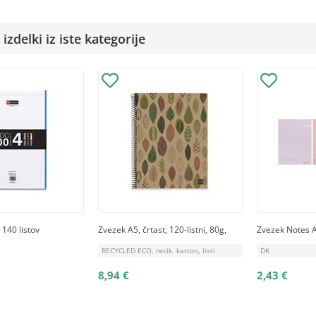
izdelki iz iste kategorije
 140 listov
Zvezek A5, črtast, 120-listni, 80g,
Zvezek Notes A
RECYCLED ECO, recik. karton, listi
DK
8,94 €
2,43 €