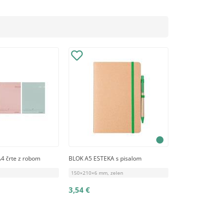
4 črte z robom
BLOK A5 ESTEKA s pisalom
150×210×6 mm, zelen
3,54 €