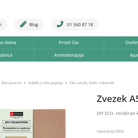
i
Blog
01 560 87 18
no doma
Prosti čas
Osebn
alnica
Aromaterapija
Aju
Eko pisarna
Izdelki iz eko papirja
Eko zvezki, bloki, rokovniki
Zvezek A5,
DIY ECO, recikliran 
Cena brez DDV: