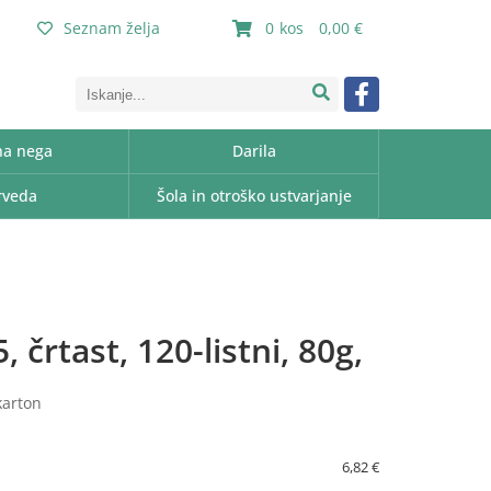
Seznam želja
0
0,00
a nega
Darila
rveda
Šola in otroško ustvarjanje
 črtast, 120-listni, 80g,
karton
6,82 €