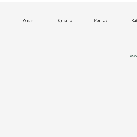
O nas
Kje smo
Kontakt
Ka
www