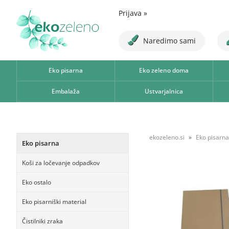
Prijava
»
Naredimo sami
Eko pisarna
Eko zeleno doma
Embalaža
Ustvarjalnica
ekozeleno.si
Eko pisarna
Eko pisarna
Koši za ločevanje odpadkov
Eko ostalo
Eko pisarniški material
Čistilniki zraka