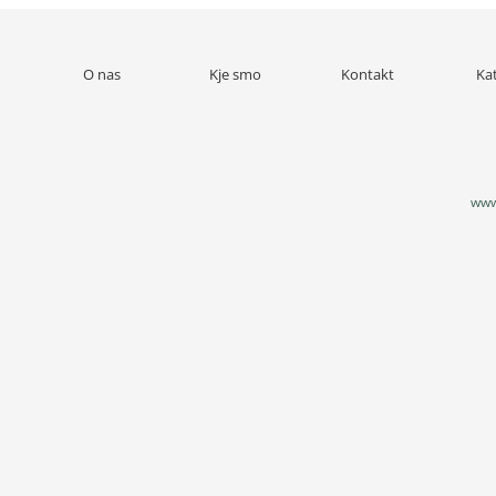
O nas
Kje smo
Kontakt
Ka
www