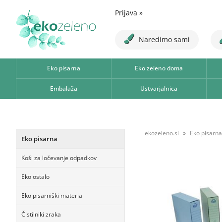
Prijava
»
Naredimo sami
Eko pisarna
Eko zeleno doma
Embalaža
Ustvarjalnica
ekozeleno.si
Eko pisarna
Eko pisarna
Koši za ločevanje odpadkov
Eko ostalo
Eko pisarniški material
Čistilniki zraka