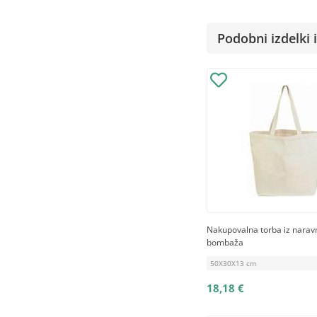
Podobni izdelki i
Nakupovalna torba iz nara
bombaža
50X30X13 cm
18,18 €