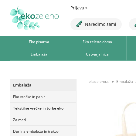
Prijava
»
Naredimo sami
Eko pisarna
Eko zeleno doma
Embalaža
Ustvarjalnica
ekozeleno.si
Embalaža
Embalaža
Eko vrečke in papir
Tekstilne vrečke in torbe eko
Za med
Darilna embalaža in trakovi