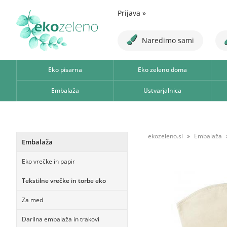
Prijava
»
Naredimo sami
Eko pisarna
Eko zeleno doma
Embalaža
Ustvarjalnica
ekozeleno.si
Embalaža
Embalaža
Eko vrečke in papir
Tekstilne vrečke in torbe eko
Za med
Darilna embalaža in trakovi