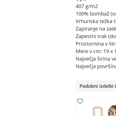
407 g/m2
100% bombaž (or
Vrhunska težka 
Zapiranje na zad
Zapestni trak (do
Prostornina v litri
Mere v cm: 19 x 17
Največja širina ve
Največja površina 
Podobni izdelki i