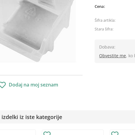
Cena:
Šifra artikla:
Stara šifra:
Dobava:
Obvestite me
, ko
Dodaj na moj seznam
izdelki iz iste kategorije