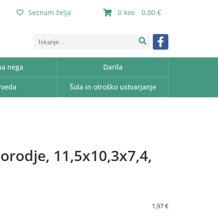
Seznam želja
0
0,00
a nega
Darila
rveda
Šola in otroško ustvarjanje
 orodje, 11,5x10,3x7,4,
1,97 €