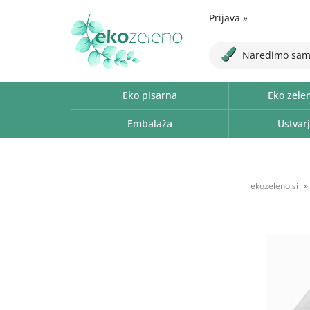
Prijava
»
Naredimo sam
Eko pisarna
Eko zele
Embalaža
Ustvarj
ekozeleno.si