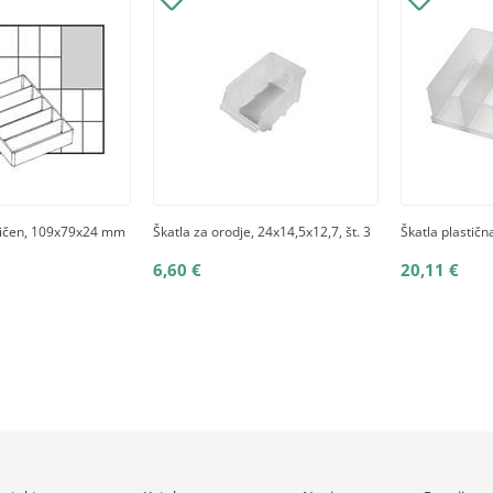
tičen, 109x79x24 mm
Škatla za orodje, 24x14,5x12,7, št. 3
Škatla plastič
6,60 €
20,11 €