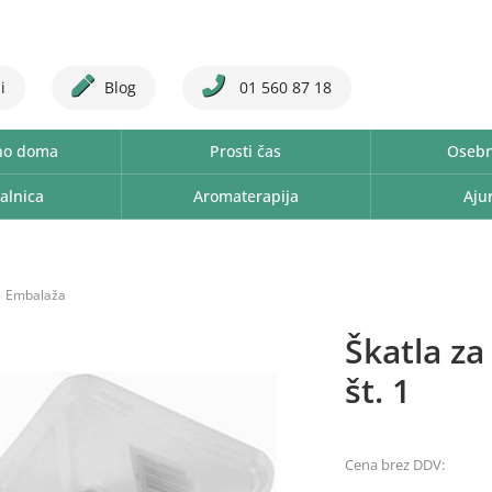
i
Blog
01 560 87 18
no doma
Prosti čas
Osebn
alnica
Aromaterapija
Aju
Embalaža
Škatla za
št. 1
Cena brez DDV: