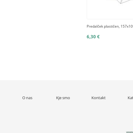
Predalček plastičen, 157x
6,30 €
O nas
Kje smo
Kontakt
Ka
www