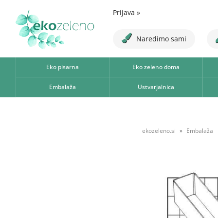
Prijava
»
Naredimo sami
Eko pisarna
Eko zeleno doma
Embalaža
Ustvarjalnica
ekozeleno.si
Embalaža