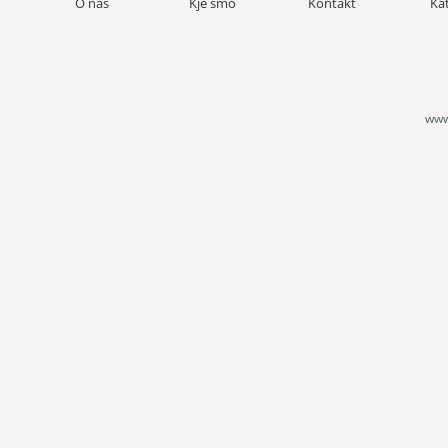
O nas
Kje smo
Kontakt
Ka
www