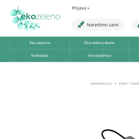
Prijava
»
Naredimo sami
Eko pisarna
Eko zeleno doma
Embalaža
Ustvarjalnica
ekozeleno.si
Hub-i / doc