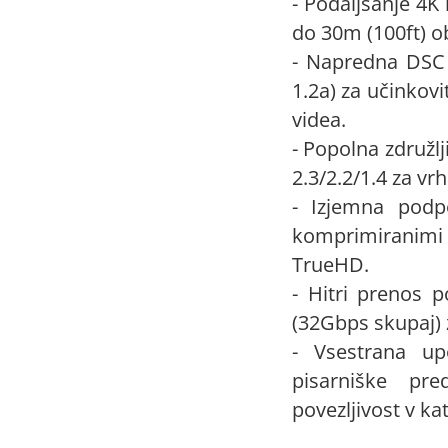
- Podaljšanje 4K
do 30m (100ft) o
- Napredna DSC
1.2a) za učinkov
videa.
- Popolna združl
2.3/2.2/1.4 za vr
- Izjemna podp
komprimiranimi 
TrueHD.
- Hitri prenos
(32Gbps skupaj) 
- Vsestrana up
pisarniške pre
povezljivost v ka