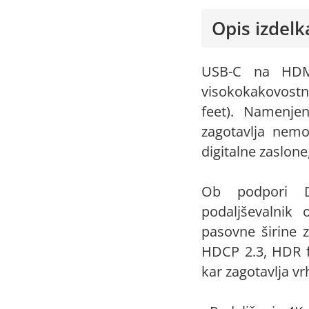
Opis izdelk
USB-C na HDMI 
visokokakovostn
feet). Namenje
zagotavlja nemo
digitalne zaslone
Ob podpori D
podaljševalnik 
pasovne širine z
HDCP 2.3, HDR f
kar zagotavlja v