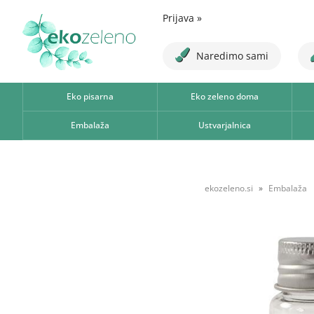
Prijava
»
Naredimo sami
Eko pisarna
Eko zeleno doma
Embalaža
Ustvarjalnica
ekozeleno.si
Embalaža