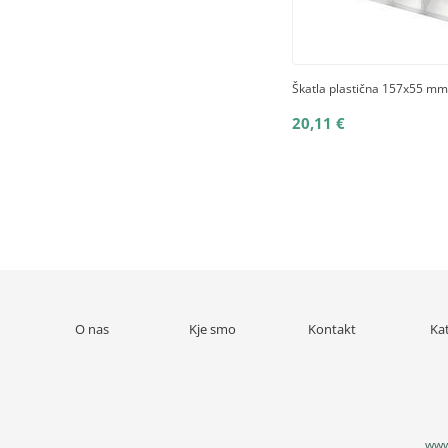
Škatla plastična 157x55 mm,
20,11 €
O nas
Kje smo
Kontakt
Ka
www