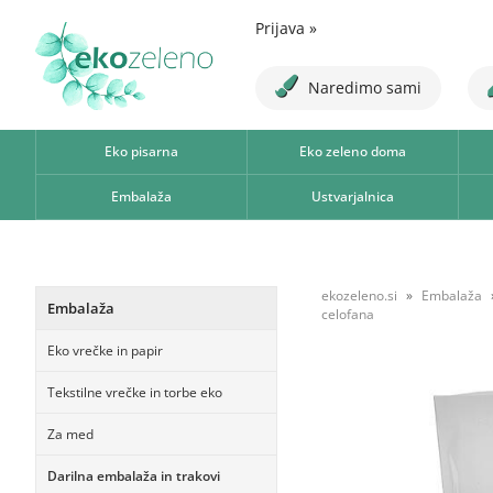
Prijava
»
Naredimo sami
Eko pisarna
Eko zeleno doma
Embalaža
Ustvarjalnica
ekozeleno.si
Embalaža
Embalaža
celofana
Eko vrečke in papir
Tekstilne vrečke in torbe eko
Za med
Darilna embalaža in trakovi