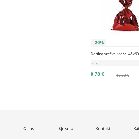
-20%
Darilna vrečka rdeča, 45x6
sijaj
8,78 €
10,98 €
O nas
Kje smo
Kontakt
Ka