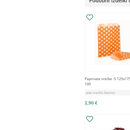
Podobni izdelki i
Papirnate vrečke -S 125x17
100
pike oranžni škartoci
2,90 €