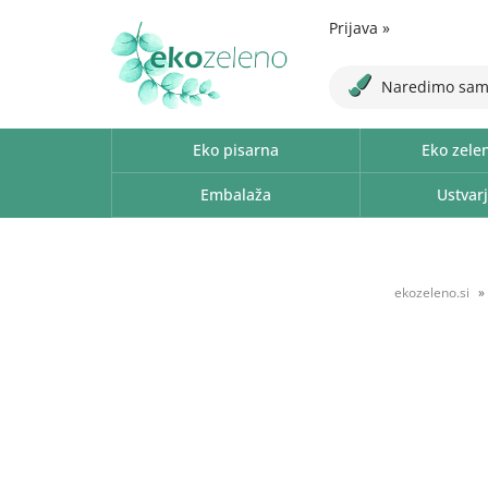
Prijava
»
Naredimo sam
Eko pisarna
Eko zele
Embalaža
Ustvarj
ekozeleno.si