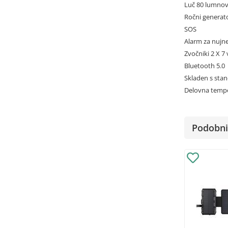
Luč 80 lumno
Ročni generat
SOS
Alarm za nujn
Zvočniki 2 X 7
Bluetooth 5.0
Skladen s sta
Delovna tempe
Podobni 