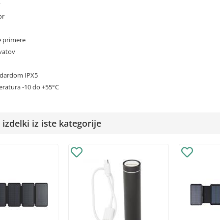
v
or
e primere
 vatov
ndardom IPX5
ratura -10 do +55°C
izdelki iz iste kategorije