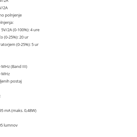
5V/2A
V/2A
no polnjenje
olnjenja:
 5V/2A (0-100%): 4 ure
o (0-25%): 20 ur
atorjem (0-25%): 5 ur
 MHz (Band III)
,0 MHz
jenih postaj
:
 95 mA (maks. 0,48W)
105 lumnov