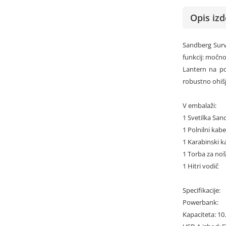
Opis izd
Sandberg Surv
funkcij: močno
Lantern na po
robustno ohišj
V embalaži:
1 Svetilka San
1 Polnilni kab
1 Karabinski k
1 Torba za no
1 Hitri vodič
Specifikacije:
Powerbank:
Kapaciteta: 1