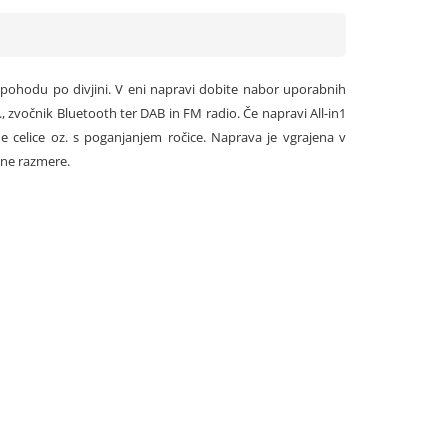
 pohodu po divjini. V eni napravi dobite nabor uporabnih
., zvočnik Bluetooth ter DAB in FM radio. Če napravi All-in1
e celice oz. s poganjanjem ročice. Naprava je vgrajena v
vne razmere.