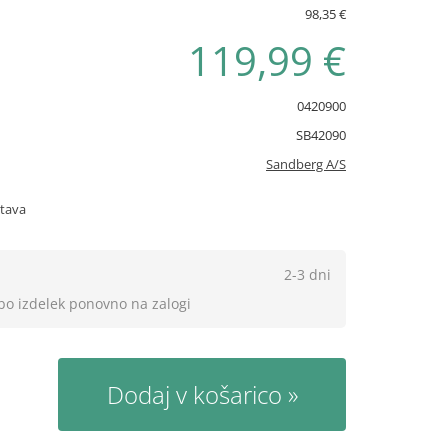
98,35 €
119,99 €
0420900
SB42090
Sandberg A/S
stava
2-3 dni
 bo izdelek ponovno na zalogi
Dodaj v košarico