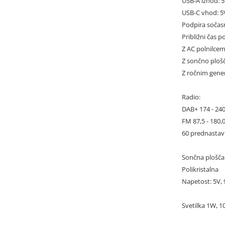
USB-A izhod: 
USB-C vhod: 5
Podpira sočas
Približni čas p
Z AC polnilcem
Z sončno plošč
Z ročnim gener
Radio:
DAB+ 174 - 240
FM 87,5 - 180
60 prednastavl
Sončna plošča
Polikristalna
Napetost: 5V,
Svetilka 1W, 