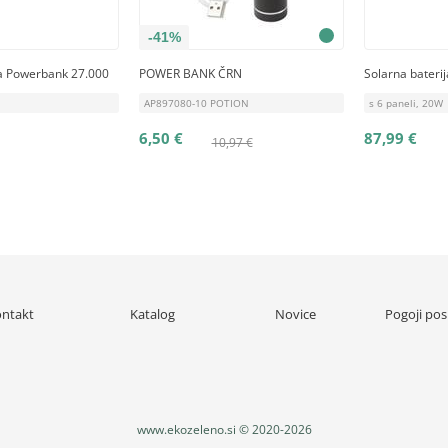
-41%
ja Powerbank 27.000
POWER BANK ČRN
Solarna bateri
AP897080-10 POTION
s 6 paneli, 20W
6,50 €
87,99 €
10,97 €
ntakt
Katalog
Novice
Pogoji pos
www.ekozeleno.si © 2020-2026