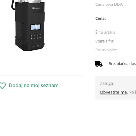
Cena brez DDV:
Cena:
Šifra artikla:
Stara šifra:
Proizvajalec:
Brezplačna do
Zaloga:
Dodaj na moj seznam
Obvestite me
, ko