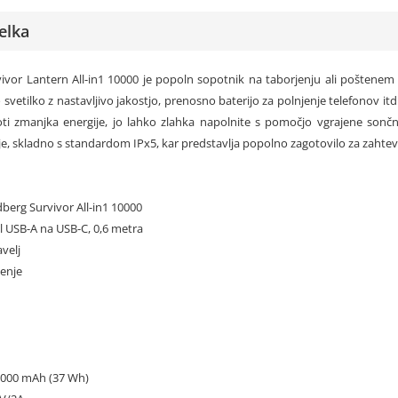
elka
ivor Lantern All-in1 10000 je popoln sopotnik na taborjenju ali poštenem
 svetilko z nastavljivo jakostjo, prenosno baterijo za polnjenje telefonov itd
ti zmanjka energije, jo lahko zlahka napolnite s pomočjo vgrajene sončn
e, skladno s standardom IPx5, kar predstavlja popolno zagotovilo za zahte
dberg Survivor All-in1 10000
el USB-A na USB-C, 0,6 metra
avelj
šenje
0.000 mAh (37 Wh)