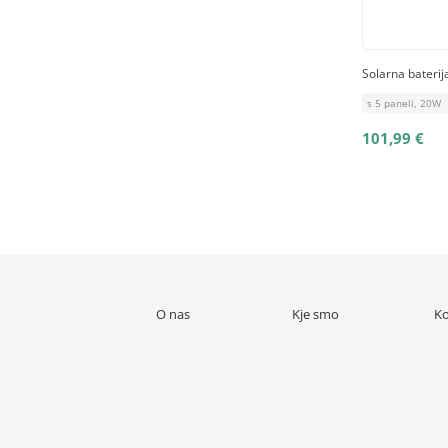
Solarna bateri
s 5 paneli, 20W
101,99 €
O nas
Kje smo
Ko