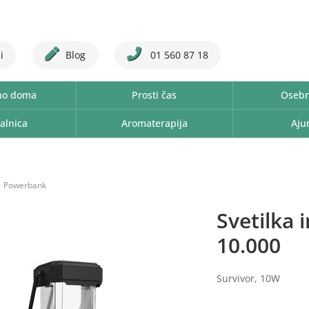
i
Blog
01 560 87 18
no doma
Prosti čas
Osebn
alnica
Aromaterapija
Aju
Powerbank
Svetilka 
10.000
Survivor, 10W