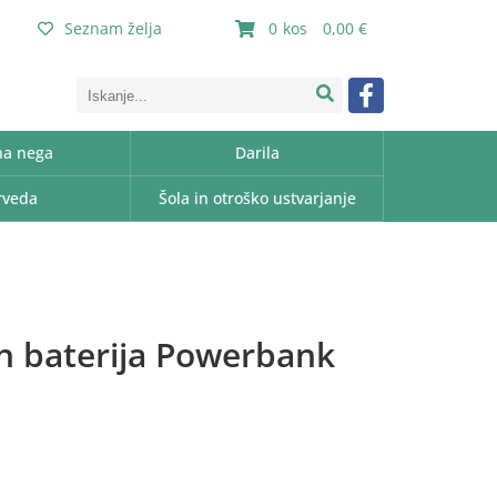
Seznam želja
0
0,00
a nega
Darila
rveda
Šola in otroško ustvarjanje
in baterija Powerbank