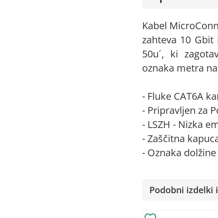
Kabel MicroConne
zahteva 10 Gbit 
50u´, ki zagota
oznaka metra na 
- Fluke CAT6A k
- Pripravljen za 
- LSZH - Nizka e
- Zaščitna kapuca
- Oznaka dolžine
Podobni izdelki i