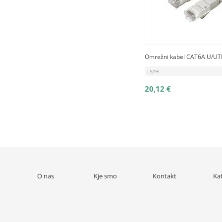
Omrežni kabel CAT6A U/UTP
LSZH
20,12 €
O nas
Kje smo
Kontakt
Ka