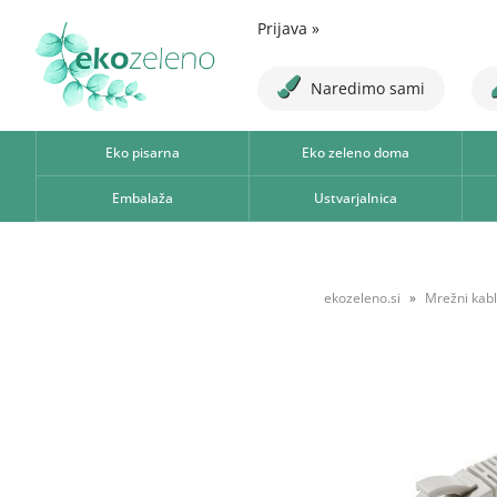
Prijava
»
Naredimo sami
Eko pisarna
Eko zeleno doma
Embalaža
Ustvarjalnica
ekozeleno.si
Mrežni kabl