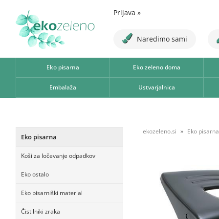
Prijava
»
Naredimo sami
Eko pisarna
Eko zeleno doma
Embalaža
Ustvarjalnica
ekozeleno.si
Eko pisarna
Eko pisarna
Koši za ločevanje odpadkov
Eko ostalo
Eko pisarniški material
Čistilniki zraka