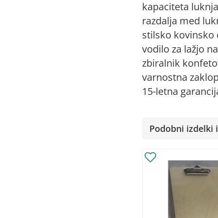
kapaciteta luknja
razdalja med lu
stilsko kovinsko 
vodilo za lažjo n
zbiralnik konfeto
varnostna zaklo
15-letna garancij
Podobni izdelki i