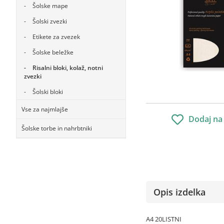
Šolske mape
Šolski zvezki
Etikete za zvezek
Šolske beležke
Risalni bloki, kolaž, notni
zvezki
Šolski bloki
Vse za najmlajše
Dodaj na
Šolske torbe in nahrbtniki
Opis izdelka
A4 20LISTNI