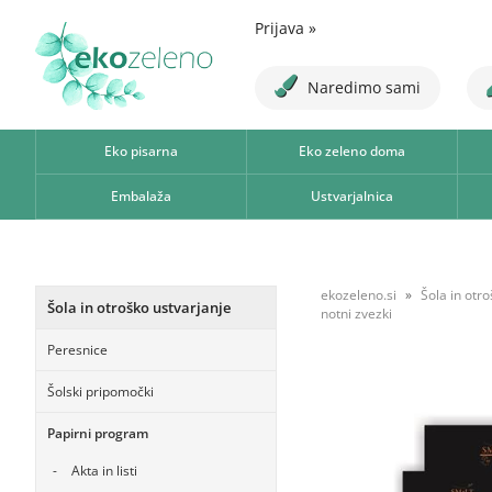
Prijava
»
Naredimo sami
Eko pisarna
Eko zeleno doma
Embalaža
Ustvarjalnica
ekozeleno.si
Šola in otr
Šola in otroško ustvarjanje
notni zvezki
Peresnice
Šolski pripomočki
Papirni program
Akta in listi