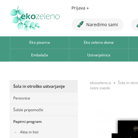
Prijava
»
Naredimo sami
Eko pisarna
Eko zeleno doma
Embalaža
Ustvarjalnica
ekozeleno.si
Šola in otr
Šola in otroško ustvarjanje
notni zvezki
Peresnice
Šolski pripomočki
Papirni program
Akta in listi